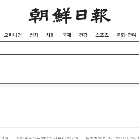
오피니언
정치
사회
국제
건강
스포츠
문화·연예
길 30
인터넷신문등록번호: 서울 아 01718
등록(발행)일자: 2011년 07월 