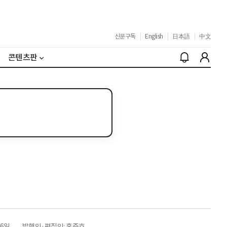
신문구독
|
English
|
日本語
|
中文
콘텐츠판
26일
발행인·편집인: 홍준호