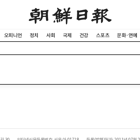
오피니언
정치
사회
국제
건강
스포츠
문화·연예
길 30
인터넷신문등록번호: 서울 아 01718
등록(발행)일자: 2011년 07월 