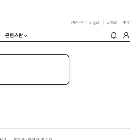
신문구독
|
English
|
日本語
|
中文
콘텐츠판
26일
발행인·편집인: 홍준호