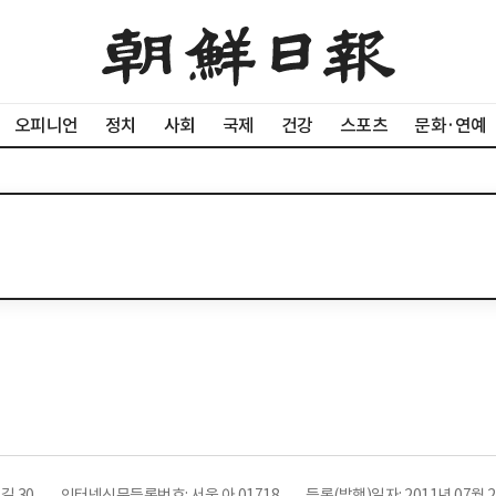
오피니언
정치
사회
국제
건강
스포츠
문화·연예
길 30
인터넷신문등록번호: 서울 아 01718
등록(발행)일자: 2011년 07월 