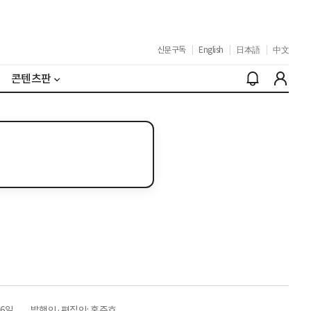
신문구독
|
English
|
日本語
|
中文
콘텐츠판
26일
발행인·편집인: 홍준호