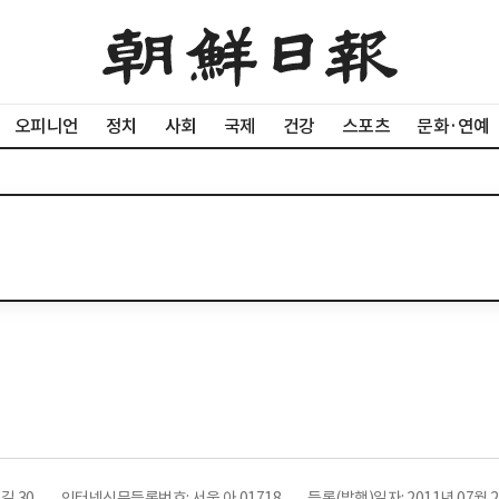
오피니언
정치
사회
국제
건강
스포츠
문화·연예
길 30
인터넷신문등록번호: 서울 아 01718
등록(발행)일자: 2011년 07월 