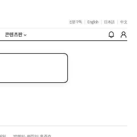
신문구독
|
English
|
日本語
|
中文
콘텐츠판
26일
발행인·편집인: 홍준호