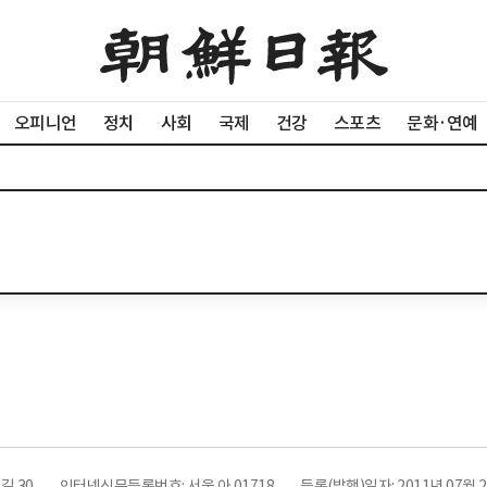
오피니언
정치
사회
국제
건강
스포츠
문화·연예
길 30
인터넷신문등록번호: 서울 아 01718
등록(발행)일자: 2011년 07월 