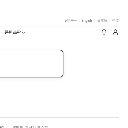
신문구독
|
English
|
日本語
|
中文
콘텐츠판
26일
발행인·편집인: 홍준호