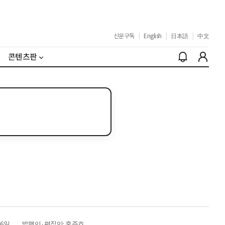
신문구독
|
English
|
日本語
|
中文
콘텐츠판
26일
발행인·편집인: 홍준호