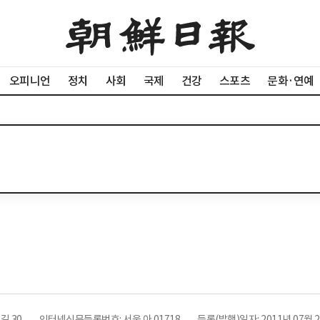
오피니언
정치
사회
국제
건강
스포츠
문화·연예
길 30
인터넷신문등록번호: 서울 아 01718
등록(발행)일자: 2011년 07월 