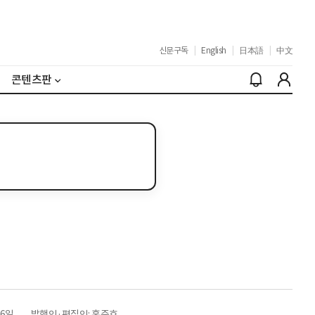
신문구독
|
English
|
日本語
|
中文
콘텐츠판
26일
발행인·편집인: 홍준호