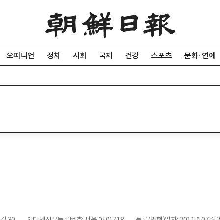
오피니언
정치
사회
국제
건강
스포츠
문화·연예
길 30
인터넷신문등록번호: 서울 아 01718
등록(발행)일자: 2011년 07월 