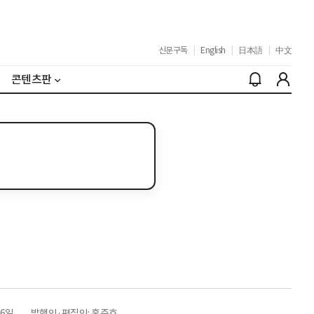
신문구독
|
English
|
日本語
|
中文
콘텐츠판
26일
발행인·편집인: 홍준호