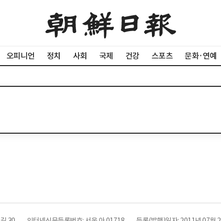
오피니언
정치
사회
국제
건강
스포츠
문화·연예
길 30
인터넷신문등록번호: 서울 아 01718
등록(발행)일자: 2011년 07월 