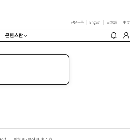
신문구독
|
English
|
日本語
|
中文
콘텐츠판
26일
발행인·편집인: 홍준호