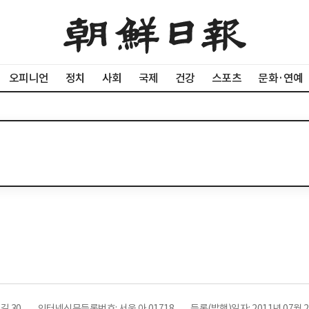
오피니언
정치
사회
국제
건강
스포츠
문화·연예
길 30
인터넷신문등록번호: 서울 아 01718
등록(발행)일자: 2011년 07월 