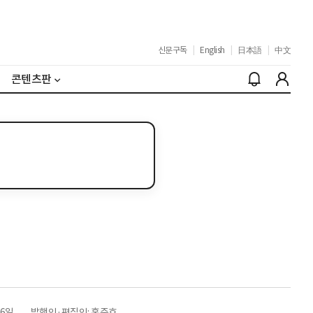
신문구독
|
English
|
日本語
|
中文
콘텐츠판
26일
발행인·편집인: 홍준호