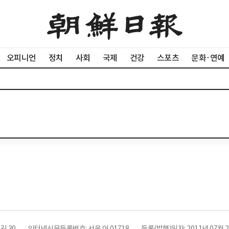
오피니언
정치
사회
국제
건강
스포츠
문화·연예
길 30
인터넷신문등록번호: 서울 아 01718
등록(발행)일자: 2011년 07월 