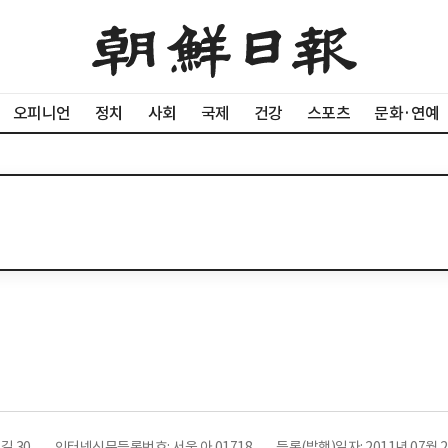
오피니언
정치
사회
국제
건강
스포츠
문화·연예
길 30
인터넷신문등록번호: 서울 아 01718
등록(발행)일자: 2011년 07월 