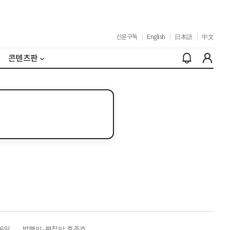
신문구독
|
English
|
日本語
|
中文
콘텐츠판
26일
발행인·편집인: 홍준호