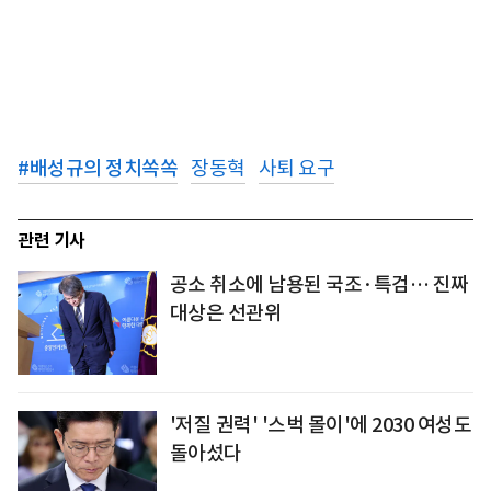
#
배성규의 정치쏙쏙
장동혁
사퇴 요구
관련 기사
공소 취소에 남용된 국조·특검… 진짜
대상은 선관위
'저질 권력' '스벅 몰이'에 2030 여성도
돌아섰다