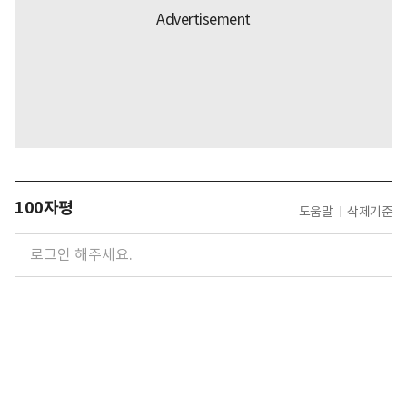
100자평
도움말
삭제기준