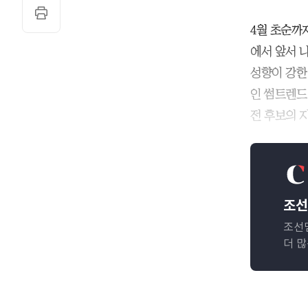
4월 초순까
에서 앞서 
성향이 강한
인 썸트렌드(
전 후보의 
조선
조선
더 