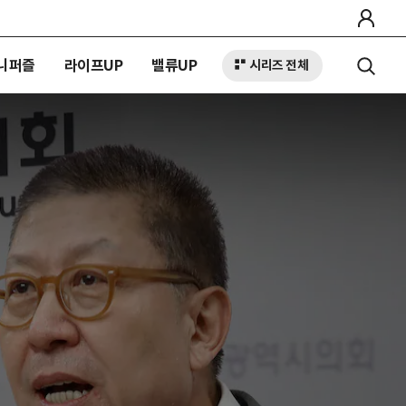
니퍼즐
라이프UP
밸류UP
시리즈 전체