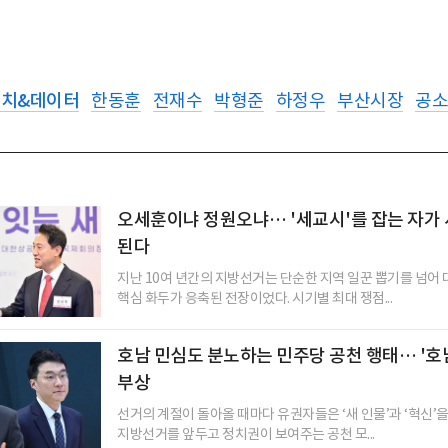
정치&데이터
한동훈
전재수
박형준
하정우
부산시장
공소
오세훈이냐 정원오냐… '세교시'를 잡는 자가
된다
지난 10여 년간의 지방선거는 단순한 지역 일꾼 뽑기를 넘어
핵심 화두가 응축된 전장이었다. 시기별 최대 쟁점...
호남 민심도 분노하는 민주당 공천 행태… '호
부상
선거의 계절이 돌아올 때마다 유권자들은 ‘새 인물’과 ‘혁신’
지방선거를 앞두고 정치권이 보여주는 공천 모...