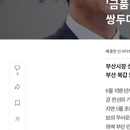
'금품
쌍두
배종찬
 인사이
부산시장 선
부산 북갑 
0
6월 지방선
강 전선의 
지만 5월 
보의 무서운
하며 부산 