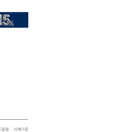
도움말
삭제기준