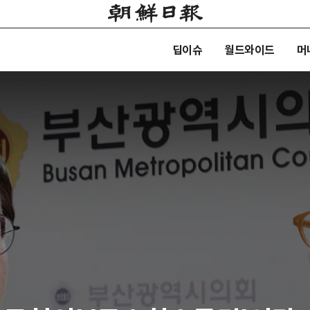
딥이슈
월드와이드
머