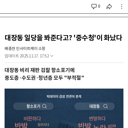
0
시리즈 전체
대장동 일당을 봐준다고? '중수청'이 화났다
배종찬 인사이트케이 소장
업데이트
2025.11.17. 17:52
대장동 비리 재판 검찰 항소포기에
중도층·수도권·청년층 모두 "부적절"