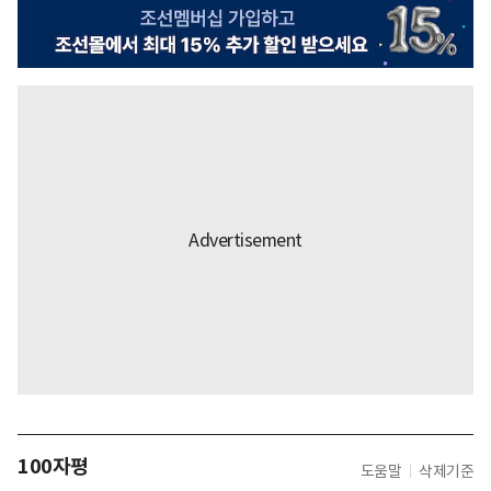
100자평
도움말
삭제기준