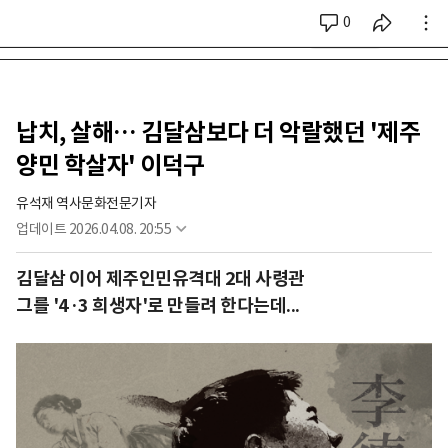
0
시리즈 전체
납치, 살해… 김달삼보다 더 악랄했던 '제주
양민 학살자' 이덕구
유석재 역사문화전문기자
업데이트
2026.04.08. 20:55
김달삼 이어 제주인민유격대 2대 사령관
그를 '4·3 희생자'로 만들려 한다는데...