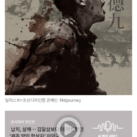
일러스트=조선디자인랩 권혜인·Midjourney