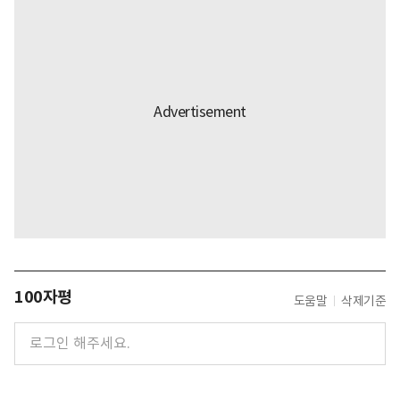
100자평
도움말
삭제기준