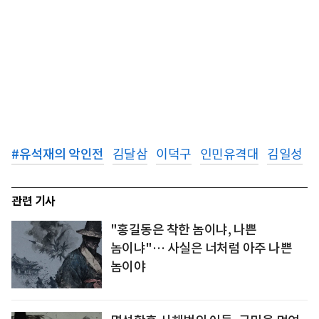
#
유석재의 악인전
김달삼
이덕구
인민유격대
김일성
관련 기사
"홍길동은 착한 놈이냐, 나쁜
놈이냐"… 사실은 너처럼 아주 나쁜
놈이야