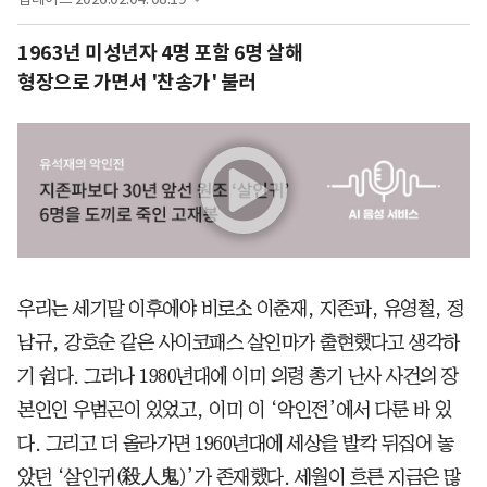
1963년 미성년자 4명 포함 6명 살해
형장으로 가면서 '찬송가' 불러
우리는 세기말 이후에야 비로소 이춘재, 지존파, 유영철, 정
남규, 강호순 같은 사이코패스 살인마가 출현했다고 생각하
기 쉽다. 그러나 1980년대에 이미 의령 총기 난사 사건의 장
본인인 우범곤이 있었고, 이미 이 ‘악인전’에서 다룬 바 있
다. 그리고 더 올라가면 1960년대에 세상을 발칵 뒤집어 놓
았던 ‘살인귀(殺人鬼)’가 존재했다. 세월이 흐른 지금은 많