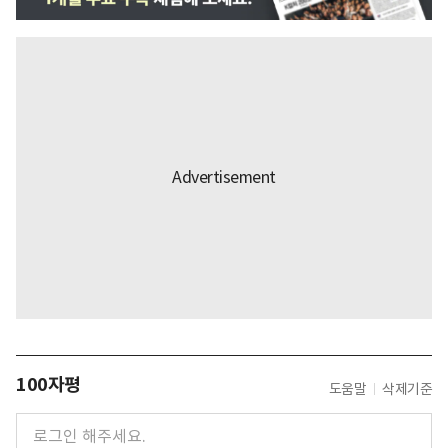
100자평
도움말
삭제기준