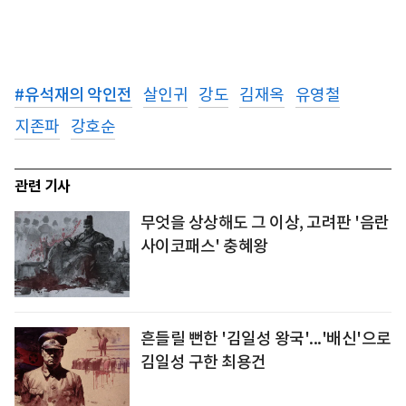
#
유석재의 악인전
살인귀
강도
김재옥
유영철
지존파
강호순
관련 기사
무엇을 상상해도 그 이상, 고려판 '음란
사이코패스' 충혜왕
흔들릴 뻔한 '김일성 왕국'...'배신'으로
김일성 구한 최용건