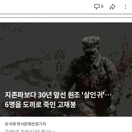
0
시리즈 전체
지존파보다 30년 앞선 원조 '살인귀'…
6명을 도끼로 죽인 고재봉
유석재 역사문화전문기자
업데이트
2026.02.04. 08:19