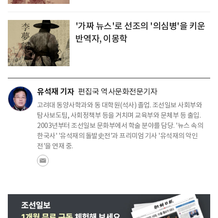
'가짜 뉴스'로 선조의 '의심병'을 키운
반역자, 이몽학
유석재 기자
편집국 역사문화전문기자
고려대 동양사학과와 동 대학원(석사) 졸업. 조선일보 사회부와
탐사보도팀, 사회정책부 등을 거치며 교육부와 문체부 등 출입.
2003년부터 조선일보 문화부에서 학술 분야를 담당. '뉴스 속의
한국사' '유석재의 돌발史전'과 프리미엄 기사 '유석재의 악인
전'을 연재 중.