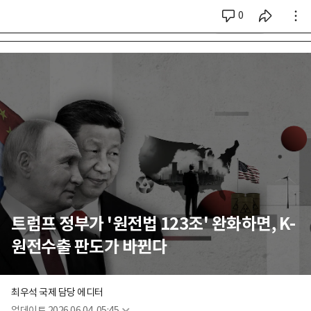
0
시리즈 전체
트럼프 정부가 '원전법 123조' 완화하면, K-
원전수출 판도가 바뀐다
최우석 국제 담당 에디터
업데이트
2026.06.04. 05:45