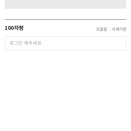
100자평
도움말
삭제기준