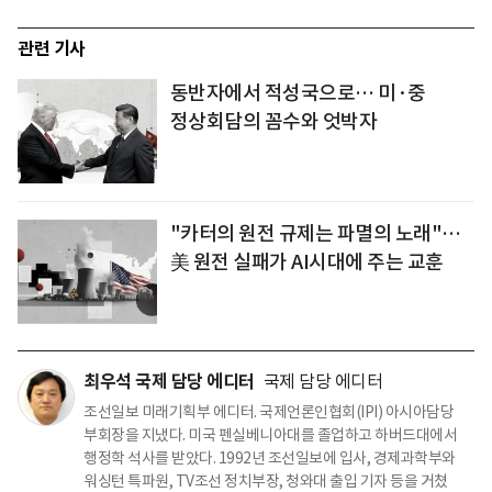
관련 기사
동반자에서 적성국으로… 미·중
정상회담의 꼼수와 엇박자
"카터의 원전 규제는 파멸의 노래"…
美 원전 실패가 AI시대에 주는 교훈
최우석 국제 담당 에디터
국제 담당 에디터
조선일보 미래기획부 에디터. 국제언론인협회(IPI) 아시아담당
부회장을 지냈다. 미국 펜실베니아대를 졸업하고 하버드대에서
행정학 석사를 받았다. 1992년 조선일보에 입사, 경제과학부와
워싱턴 특파원, TV조선 정치부장, 청와대 출입 기자 등을 거쳤