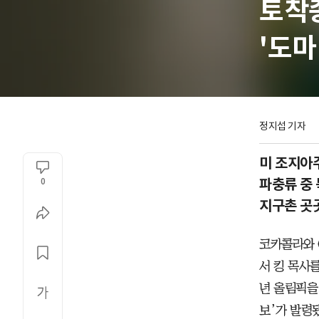
토착
'도마
정지섭 기자
미 조지아주
파충류 중
0
지구촌 곳
코카콜라와 
서 킹 목사
년 올림픽을
보’가 발령