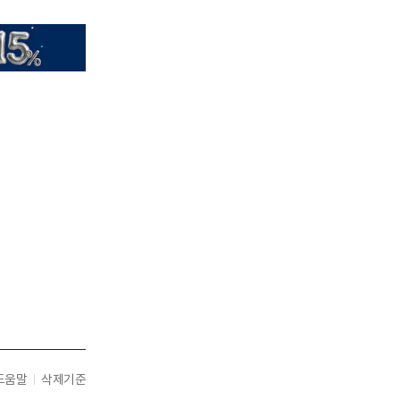
도움말
삭제기준