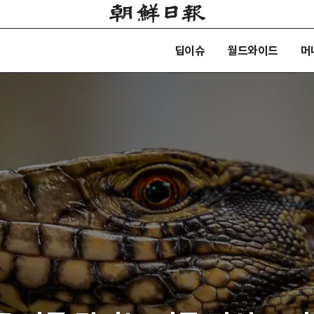
딥이슈
월드와이드
머