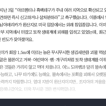
지난 3일 “아르헨티나 흑백테구가 주내 여러 지역으로 확산되고 
견하면 즉시 신고하거나 살처분하라”고 촉구했습니다. 이름에서 
남아메리카가 원산지로 미국 입장에서는 외래 침입종입니다. 이
남부 지역에서 터잡고 토착 생태계에 피해를 입히고 있었는데, 최
견 빈도가 잦아졌어요.
길이가 최장 1.5m에 이르는 놈은 무시무시한 생김새만큼 괴물 먹
그 알은 물론이고 거북·어린악어·뱀·개구리처럼 토착 생태계를 이루
은 것들은 가리지 않고 먹어 치웁니다. 여느 도마뱀과 달리 물속
가능하고, 나무 타기에도 능해요. 물속에서는 포획을 피해서 오랫동
능력까지 탁월합니다. 열대 지방이 원산지이지만, 조지아의 겨울
응해나갔어요. 더욱 무서운 것은 번식력입니다.