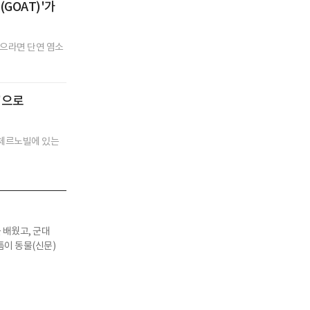
GOAT)'가
으라면 단연 염소
'으로
던 체르노빌에 있는
 배웠고, 군대
틈이 동물(신문)