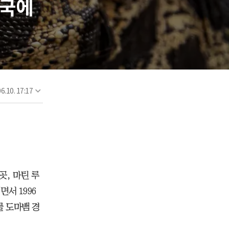
미국에
6.10. 17:17
곳, 마틴 루
서 1996
물 도마뱀 경