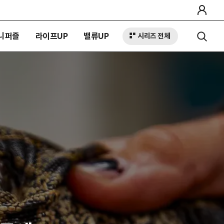
니퍼즐
라이프UP
밸류UP
시리즈 전체