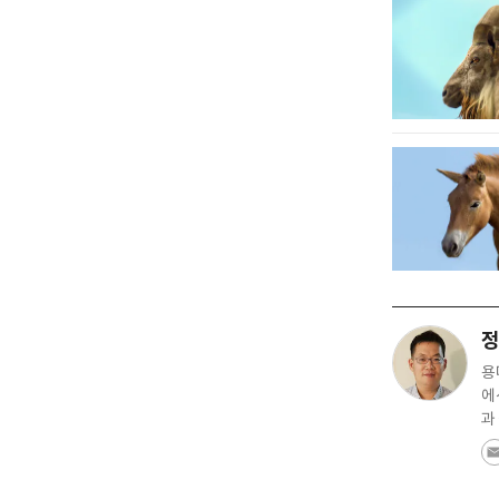
정
용
에
과