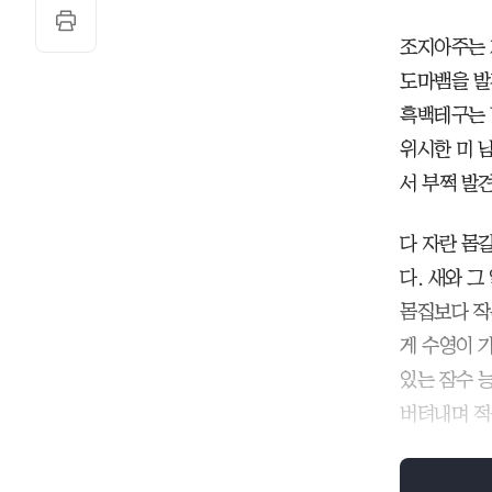
조지아주는 
도마뱀을 발
흑백테구는 
위시한 미 
서 부쩍 발
다 자란 몸
다. 새와 
몸집보다 작
게 수영이 
있는 잠수 
버텨내며 적