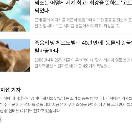
염소는 어떻게 세계 최고·최강을 뜻하는 '고트(
되었나
근래 들어 이미지를 화끈하게 업그레이드한 동물을 첫손에 꼽
일 것입니다. 모든 시대를 통틀어서의 최고·최강을 뜻...
죽음의 땅 체르노빌… 40년 만에 '동물의 왕국
탈바꿈하다
1986년 4월 26일 지금의 우크라이나, 당시 러시아 영토였
원자력발전소 원자로 네 개 중 4호기가 폭발했...
지섭 기자
띠 해에 태어났지만 곰이나 돼지를 닮았다는 소리를 종종 듣습니다. 대학에선 역사를
선 주로 군 기지 경비를 섰습니다. 지금은 지구촌 소식을 전하는데 손을 보태면서 틈
 짐승(인터넷) 얘기도 전하고 있습니다.