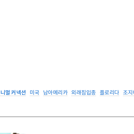
애니멀 커넥션
미국
남아메리카
외래침입종
플로리다
조지