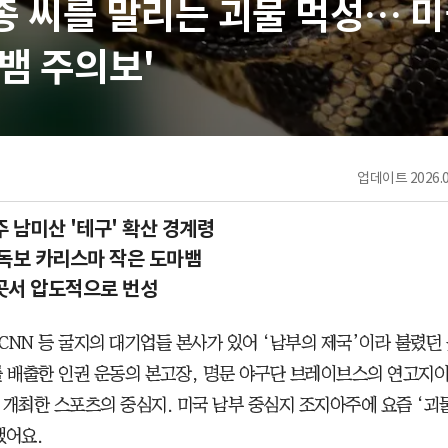
종 씨를 말리는 괴물 먹성… 
뱀 주의보'
업데이트
2026.0
 남미산 '테구' 확산 경계령
 독보 카리스마 작은 도마뱀
곳서 압도적으로 번성
CNN 등 굴지의 대기업들 본사가 있어 ‘남부의 제국’이라 불렸던 
를 배출한 인권 운동의 본고장, 명문 야구단 브레이브스의 연고지이면
 개최한 스포츠의 중심지. 미국 남부 중심지 조지아주에 요즘 ‘괴
됐어요.