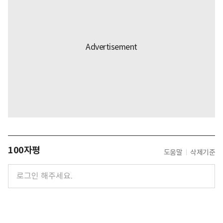
100자평
도움말
삭제기준