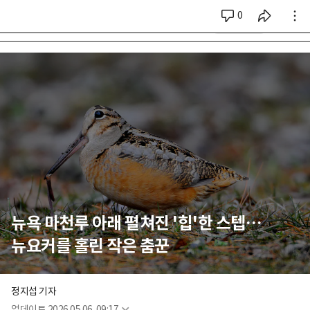
0
시리즈 전체
뉴욕 마천루 아래 펼쳐진 '힙'한 스텝…
뉴요커를 홀린 작은 춤꾼
정지섭 기자
업데이트
2026.05.06. 09:17