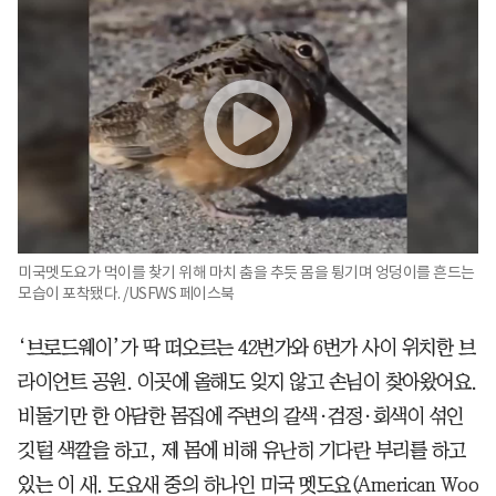
미국멧도요가 먹이를 찾기 위해 마치 춤을 추듯 몸을 튕기며 엉덩이를 흔드는
모습이 포착됐다. /USFWS 페이스북
‘브로드웨이’가 딱 떠오르는 42번가와 6번가 사이 위치한 브
라이언트 공원. 이곳에 올해도 잊지 않고 손님이 찾아왔어요.
비둘기만 한 아담한 몸집에 주변의 갈색·검정·회색이 섞인
깃털 색깔을 하고, 제 몸에 비해 유난히 기다란 부리를 하고
있는 이 새. 도요새 중의 하나인 미국 멧도요(American Woo