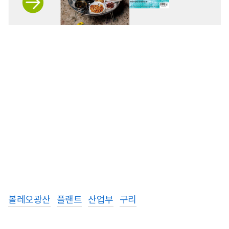
볼레오광산
플랜트
산업부
구리