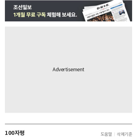
100자평
도움말
삭제기준