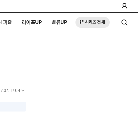
니퍼즐
라이프UP
밸류UP
시리즈 전체
7.07. 17:04