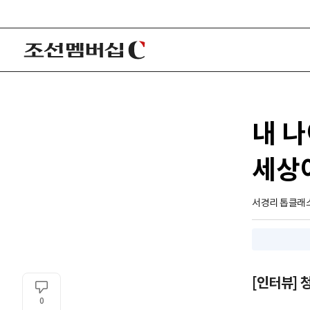
내 나
세상이
서경리 톱클래
[인터뷰]
0