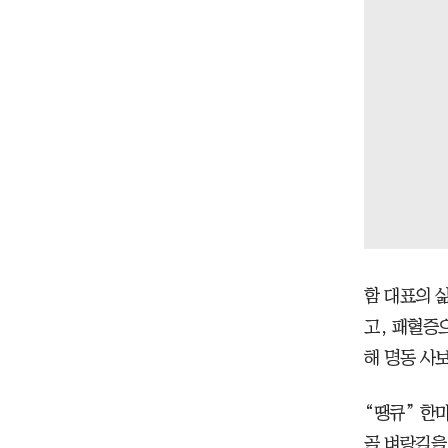
함 대표의 
고, 패혈증
해 명동 사
“땡큐” 한
골 벼랑길을