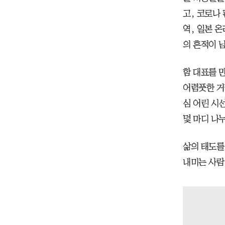
고, 코로나
역, 일본 
의 흔적이 남
함 대표를 
어렴풋한 거
심 어린 시
몇 마디 나
삶의 태도를
내미는 사람