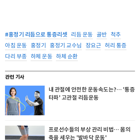
#
홍정기 리듬으로 통증리셋
리듬 운동
골반
척추
아침 운동
홍정기
홍정기 교수님
장요근
허리 통증
다리 부종
하체 운동
하체 순환
관련 기사
내 관절에 안전한 운동속도는?… '통증
타파' 고관절 리듬운동
프로선수들의 부상 관리 비법… 몸의
축을 세우는 '발바닥 운동'