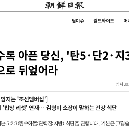
딥이슈
월드와이드
머
록 아픈 당신, '탄5·단2·지3
으로 뒤엎어라
입력
202
책임지는 '조선멤버십']
'밥상 리셋' 연재… 김형미 소장이 말하는 건강 식단
는 5:2:3(탄수화물:단백질:지방) 식단을 권합니다. 기본은 그렇습