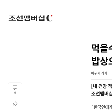
먹을수
밥상
이위재 기자
[내 건강 
조선멤버십 
0
“한국인에게