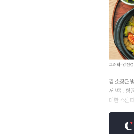
그래픽=양진경
김 소장은 
서 먹는 병
대한 소신 