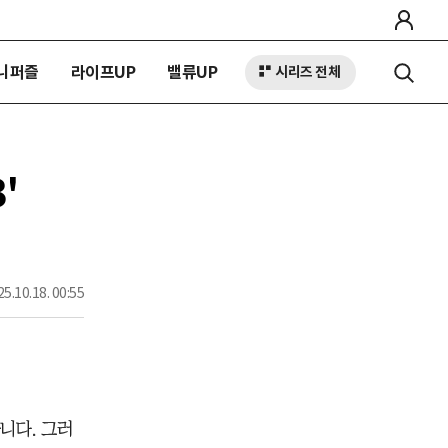
니퍼즐
라이프UP
밸류UP
시리즈 전체
'
5.10.18. 00:55
니다. 그러