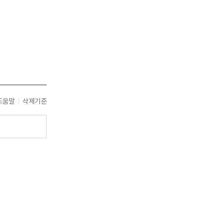
도움말
삭제기준