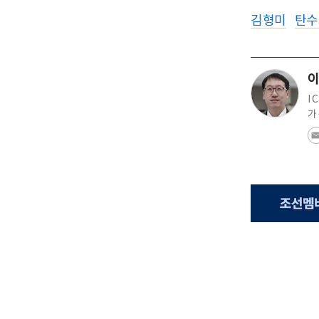
김형미
탄수
이
I
가