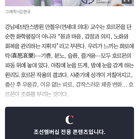
그래픽=김현국
강남세브란스병원 안철우(연세대 의대) 교수는 호르몬을 단
순한 화학물질이 아니라 “몸과 마음, 감정과 의지, 노화와
회복을 관리하는 지휘자”라고 부른다. 우리가 느끼는 희로애
락(喜怒哀樂)—기쁨, 분노, 슬픔, 즐거움—모두 호르몬의
파동 위에 놓여 있다. 아침에 눈을 뜨게, 밤에 눈을 감게 하는
원리도 호르몬 작용의 결과다. 사춘기에 성격이 거칠어지고,
출산 후 우울감, 이유 없는 피로, 갑작스러운 체중 변화... 호
르몬이 조화를 부리는 것이다.
조선멤버십 전용 콘텐츠입니다.