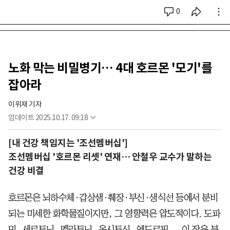
0
시리즈 전체
노화 막는 비밀병기… 4대 호르몬 '모기'를
잡아라
이위재 기자
업데이트
2025.10.17. 09:18
[내 건강 책임지는 '조선멤버십']
조선멤버십 '호르몬 리셋' 연재… 안철우 교수가 말하는
건강 비결
호르몬은 뇌하수체·갑상샘·췌장·부신·생식선 등에서 분비
되는 미세한 화학물질이지만, 그 영향력은 압도적이다. 도파
민, 세로토닌, 멜라토닌, 옥시토신, 엔도르핀.... 이 작은 분