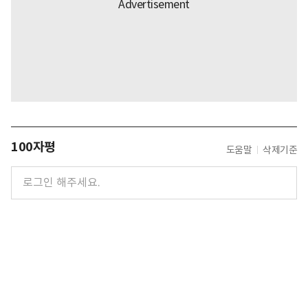
100자평
도움말
삭제기준