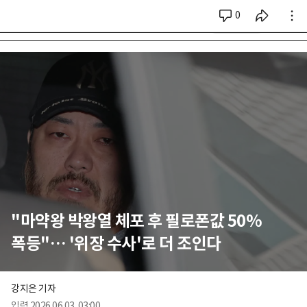
0
시리즈 전체
"마약왕 박왕열 체포 후 필로폰값 50%
폭등"… '위장 수사'로 더 조인다
강지은 기자
입력
2026.06.03. 03:00