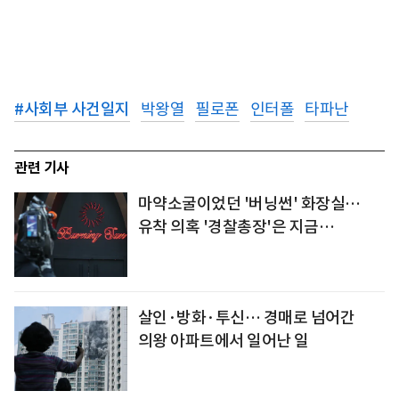
#
사회부 사건일지
박왕열
필로폰
인터폴
타파난
관련 기사
마약소굴이었던 '버닝썬' 화장실…
유착 의혹 '경찰총장'은 지금…
살인·방화·투신… 경매로 넘어간
의왕 아파트에서 일어난 일