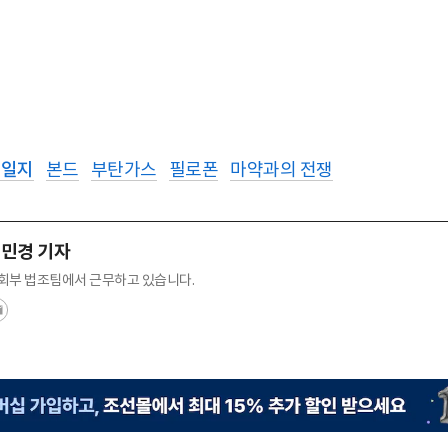
건일지
본드
부탄가스
필로폰
마약과의 전쟁
민경 기자
회부 법조팀에서 근무하고 있습니다.