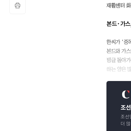
재활센터 회
본드·가스,
한씨가 ‘중
본드와 가스
빙글 돌아가
하는 양은 
조선
조선
더 