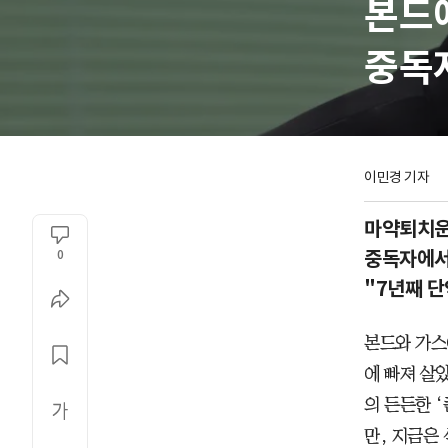
본드
중독
이민경 기자
마약퇴치운
중독자에서
0
"7년째 단
본드와 가스
에 빠져 살
의 든든한 
만, 지금은 