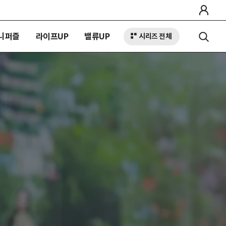
니퍼즐
라이프UP
밸류UP
시리즈 전체