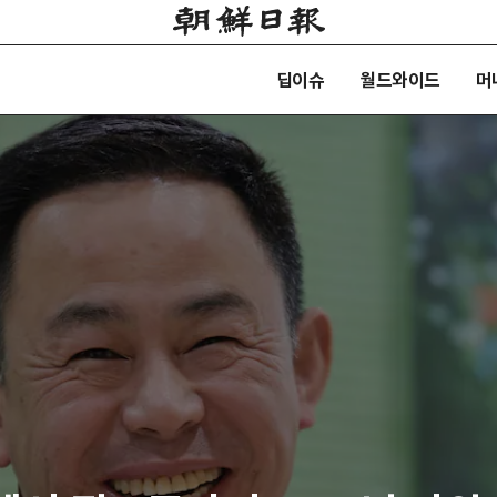
딥이슈
월드와이드
머