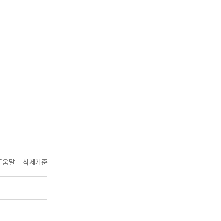
도움말
삭제기준