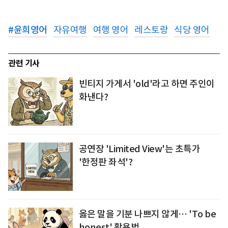
#
윤희영어
자유여행
여행 영어
레스토랑
식당 영어
관련 기사
빈티지 가게서 'old'라고 하면 주인이
화낸다?
공연장 'Limited View'는 초특가
'한정판 좌석'?
옳은 말을 기분 나쁘지 않게… 'To be
honest' 활용법