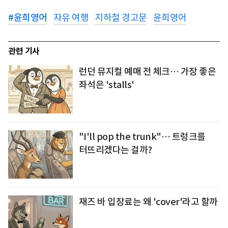
#
윤희영어
자유 여행
지하철 경고문
윤희영어
관련 기사
런던 뮤지컬 예매 전 체크… 가장 좋은
좌석은 'stalls'
"I'll pop the trunk"… 트렁크를
터뜨리겠다는 걸까?
재즈 바 입장료는 왜 'cover'라고 할까