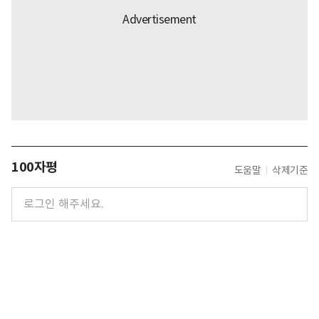
100자평
도움말
삭제기준