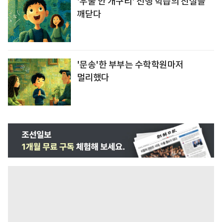
'우물 안 개구리' 선행 학습의 진실을
깨닫다
'문송'한 부부는 수학학원마저
멀리했다