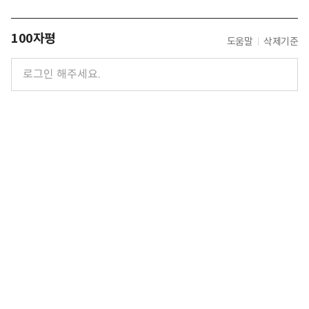
100자평
도움말
삭제기준