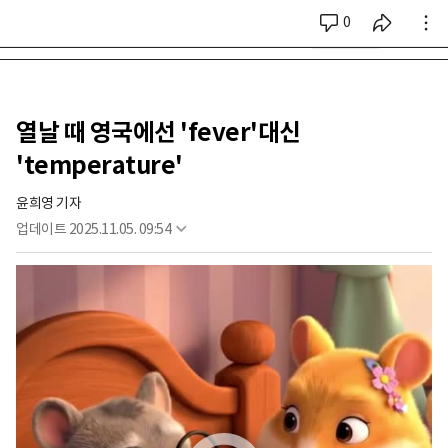
0
시리즈 전체
열날 때 영국에선 'fever'대신
'temperature'
윤희영 기자
업데이트
2025.11.05. 09:54