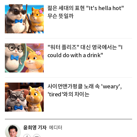
젊은 세대의 표현 "It's hella hot"
무슨 뜻일까
"워터 플리즈" 대신 영국에서는 "I
could do with a drink"
사이먼앤가펑클 노래 속 'weary',
'tired'와의 차이는
윤희영 기자
에디터