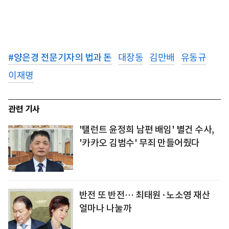
#
양은경 전문기자의 법과 돈
대장동
김만배
유동규
이재명
관련 기사
'탤런트 윤정희 남편 배임' 별건 수사,
'카카오 김범수' 무죄 만들어줬다
반전 또 반전… 최태원·노소영 재산
얼마나 나눌까