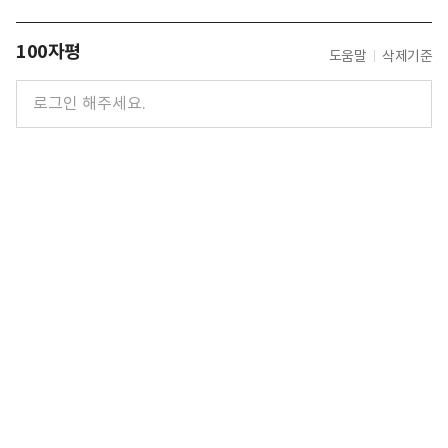
100자평
도움말
삭제기준