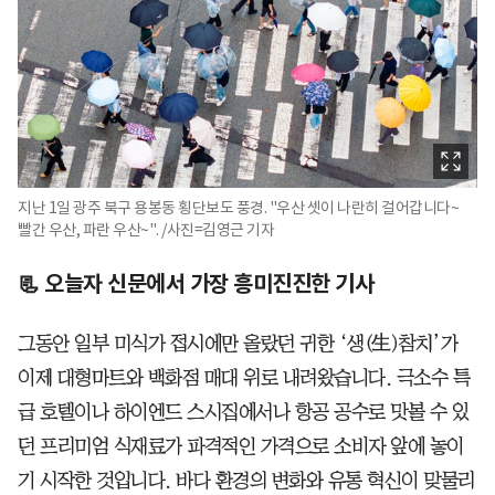
지난 1일 광주 북구 용봉동 횡단보도 풍경. "우산 셋이 나란히 걸어갑니다~
빨간 우산, 파란 우산~". /사진=김영근 기자
📃 오늘자 신문에서 가장 흥미진진한 기사
그동안 일부 미식가 접시에만 올랐던 귀한 ‘생(生)참치’가
이제 대형마트와 백화점 매대 위로 내려왔습니다. 극소수 특
급 호텔이나 하이엔드 스시집에서나 항공 공수로 맛볼 수 있
던 프리미엄 식재료가 파격적인 가격으로 소비자 앞에 놓이
기 시작한 것입니다. 바다 환경의 변화와 유통 혁신이 맞물리