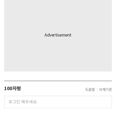
100자평
도움말
삭제기준