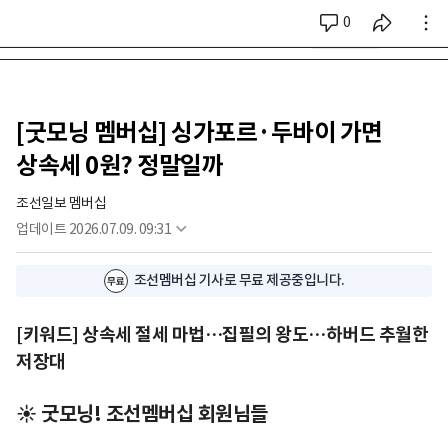
0
시리즈 전체
[굿모닝 멤버십] 싱가포르·두바이 가면
상속세 0원? 정말일까
조선일보 멤버십
업데이트
2026.07.09. 09:31
조선멤버십 기사로 무료 제공중입니다.
[키워드] 상속세 절세 마법…집필의 왕도…하버드 추월한
저장대
☀️ 굿모닝! 조선멤버십 회원님들