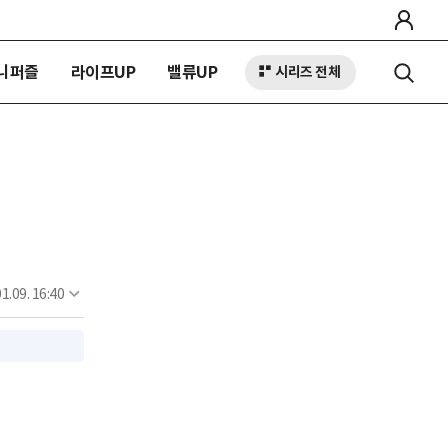
니퍼즐
라이프UP
밸류UP
시리즈 전체
1.09. 16:40