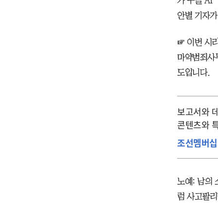
가 구글 A
안별 기자가
☞ 이번 시리
마약범죄사무
도입니다.
보고서와 데
콘텐츠와 특
조선멤버십
노예: 남의
럼 사고팔리