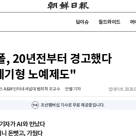
딥이슈
월드와이드
머
폴, 20년전부터 경고했다
세기형 노예제도"
스 A&M 인터내셔널대 범죄학 조교수
안별 기자
업데이트
2026.0
조선멤버십 기사로 무료 제공중입니다.
기자가 AI와 만났다
니 돈뺏고, 가뒀다