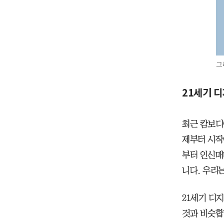
그
21세기 
최근 캄보디
제부터 시작
부터 인신매
니다. 우리
21세기 디
것과 비슷합