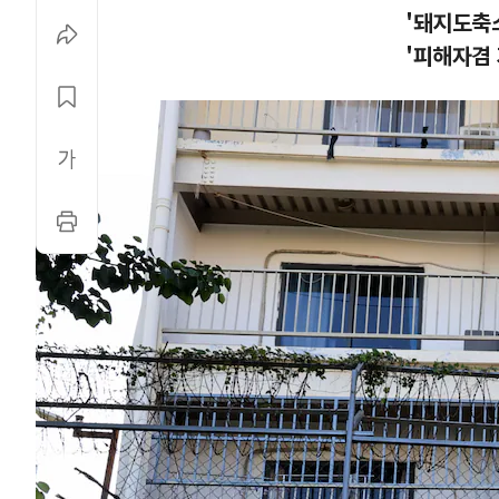
'돼지도축
'피해자겸