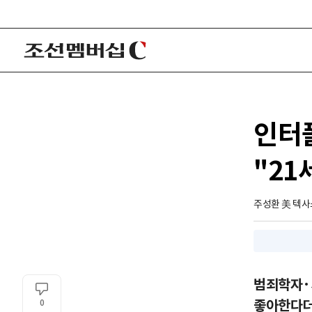
인터
"21
주성환 美 텍사
범죄학자·
좋아한다더
0