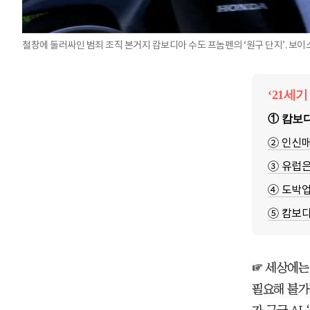
철창에 둘러싸인 범죄 조직 본거지 캄보디아 수도 프놈펜의 ‘원구 단지’. 보이
‘21세
① 캄보디
② 인신매
③ 유럽
④ 도박업
⑤ 캄보디
☞ 세상에는
필요해 불가