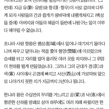
거리라고는 오직 진나라를 멸망시키는 것뿐이었습니다. (그
런데) 지금 유(劉·유방)와 항(項·항우)이 서로 갈라져 다투
게 되자 사람들의 간과 쓸개가 땅바닥에 내팽개쳐지고 (백성
들 중에) 아버지와 아들의 해골이 들판에 나뒹구는 일이 이루
다 헤아릴 수 없습니다.
초나라 사람 항왕은 팽성(彭城)에서 일어나 여기저기 돌아다
니며 싸우고 달아나는 적을 쫓아 형양(滎陽)에 이르렀으며
승세를 타고 자리를 말아 올리듯 여러 곳을 차지하니 그 위엄
이 천하를 떨게 만들었습니다. 그러나 그의 군대가 경(京)과
색(索) 사이에서 곤경에 빠지고 서산(西山)에 가로막혀 앞으
로 나아가지 못한 지가 지금까지 3년이나 됩니다.
한나라 왕은 수십만의 무리를 거느리고 공(鞏)과 낙(洛)에서
험준한 산하를 방패로 삼아 하루에도 여러 차례 싸웠지만 한