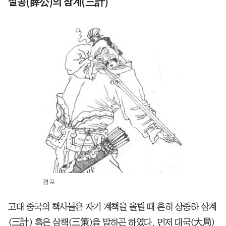
설공(薛公)의 삼계(三計)
경포
고대 중국의 책사들은 자기 계책을 올릴 때 흔히 상중하 삼계
(三計) 혹은 삼책(三策)을 말하곤 하였다. 먼저 대국(大局)