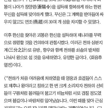
통이 나아가 창양령(蒼陽令)을 설득해 항복하게 하는 한편
무신을 설득해 맞이하게 했다. 무신은 그 계책을 받아들여 싸
우지 않고도 연조(燕趙)의 30여 개 성을 차지할 수 있었다.
이후 한신을 찾아온 괴통은 한신을 설득하여 제나라를 무력
으로 점령할 것을 건의하여 관철시켰다. 이러곤 천하 삼분지
계(三分之計)로 유방, 항우와 함께 천하를 쇠솥의 발처럼
나눠서 왕으로 설 것을 유세하였다. 유명한 글이다. 〈회음후
열전〉이다.
〈“천하가 처음 어려움에 처하였을 때 영웅과 호걸들이 스스
로 제후나 왕이라고 칭하고 한 번 크게 소리치자 천하의 선비
들이 구름처럼 몰려들어 물고기 비늘처럼 서로 겹칠 정도였
으며 불길이나 바람처럼 일어났습니다. 이런 때를 맞아 근심