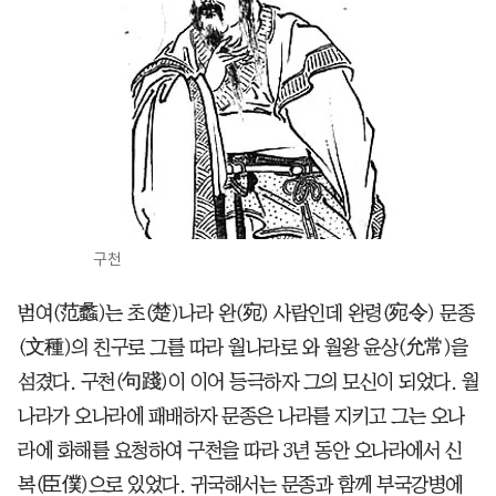
구천
범여(范蠡)는 초(楚)나라 완(宛) 사람인데 완령(宛令) 문종
(文種)의 친구로 그를 따라 월나라로 와 월왕 윤상(允常)을
섬겼다. 구천(句踐)이 이어 등극하자 그의 모신이 되었다. 월
나라가 오나라에 패배하자 문종은 나라를 지키고 그는 오나
라에 화해를 요청하여 구천을 따라 3년 동안 오나라에서 신
복(臣僕)으로 있었다. 귀국해서는 문종과 함께 부국강병에