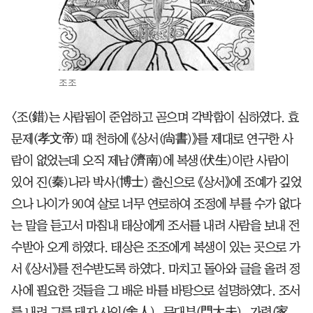
조조
〈조(錯)는 사람됨이 준엄하고 곧으며 각박함이 심하였다. 효
문제(孝文帝) 때 천하에 《상서(尙書)》를 제대로 연구한 사
람이 없었는데 오직 제남(濟南)에 복생(伏生)이란 사람이
있어 진(秦)나라 박사(博士) 출신으로 《상서》에 조예가 깊었
으나 나이가 90여 살로 너무 연로하여 조정에 부를 수가 없다
는 말을 듣고서 마침내 태상에게 조서를 내려 사람을 보내 전
수받아 오게 하였다. 태상은 조조에게 복생이 있는 곳으로 가
서 《상서》를 전수받도록 하였다. 마치고 돌아와 글을 올려 정
사에 필요한 것들을 그 배운 바를 바탕으로 설명하였다. 조서
를 내려 그를 태자 사인(舍人), 문대부(門大夫), 가령(家