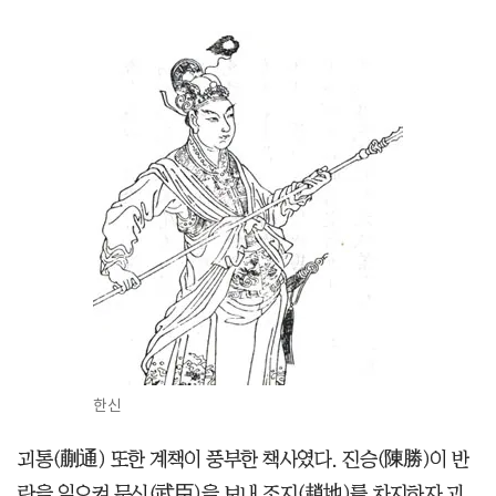
한신
괴통(蒯通) 또한 계책이 풍부한 책사였다. 진승(陳勝)이 반
란을 일으켜 무신(武臣)을 보내 조지(趙地)를 차지하자 괴