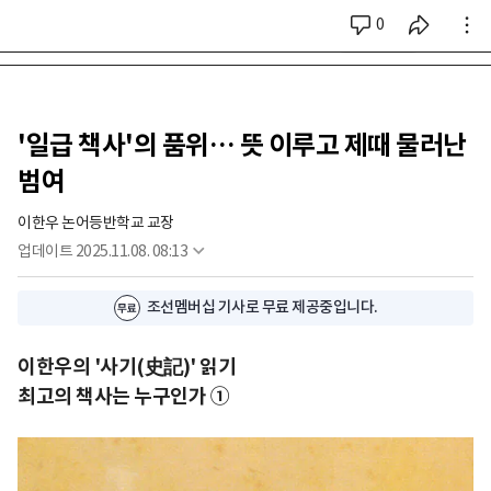
0
시리즈 전체
'일급 책사'의 품위… 뜻 이루고 제때 물러난
범여
이한우 논어등반학교 교장
업데이트
2025.11.08. 08:13
조선멤버십 기사로 무료 제공중입니다.
이한우의 '사기(史記)' 읽기
최고의 책사는 누구인가 ①