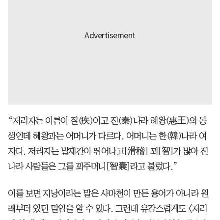
“저리자는 이름이 질(疾)이고 진(秦)나라 혜왕(惠王)의 동
생인데 혜왕과는 어머니가 다르다. 어머니는 한(韓)나라 여
자다. 저리자는 말재간이 뛰어나고[滑稽] 꾀[智]가 많아 진
나라 사람들은 그를 꾀주머니[智囊]라고 불렀다.”
이를 보면 지낭이라는 말은 사마천이 만든 용어가 아니라 원
래부터 있던 말임을 알 수 있다. 그런데 유감스럽게도 〈저리