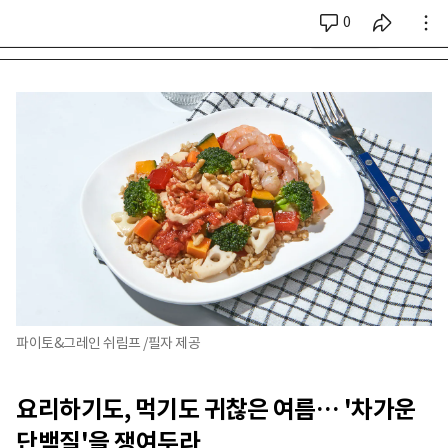
0
시리즈 전체
파이토&그레인 쉬림프 /필자 제공
요리하기도, 먹기도 귀찮은 여름… '차가운
단백질'을 쟁여두라