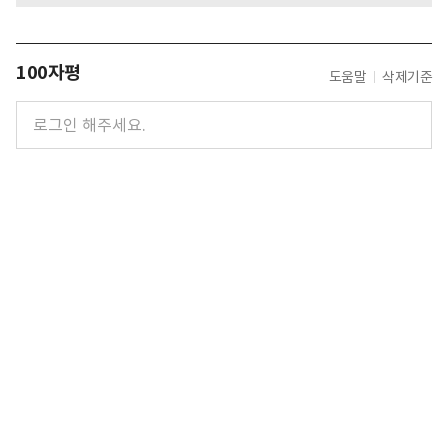
100자평
도움말
삭제기준