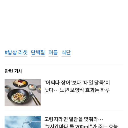
#
밥상 리셋
단백질
여름
식단
관련 기사
'어쩌다 장어'보다 '매일 닭죽'이
낫다… 노년 보양식 효과는 하루
고령자라면 알람을 맞춰라…
"2시간마다 물 200ml"가 주는 효능