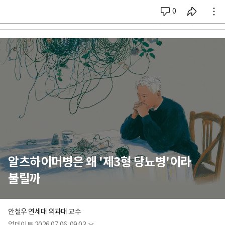
0
시리즈 전체
알츠하이머병은 왜 '제3형 당뇨병'이라
불릴까
안철우 연세대 의과대 교수
업데이트
2026.07.06. 09:03