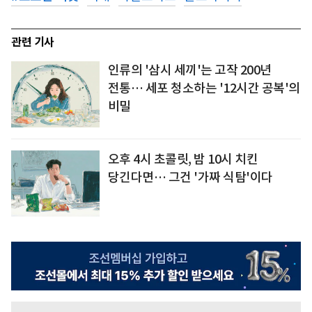
관련 기사
인류의 '삼시 세끼'는 고작 200년
전통… 세포 청소하는 '12시간 공복'의
비밀
오후 4시 초콜릿, 밤 10시 치킨
당긴다면… 그건 '가짜 식탐'이다