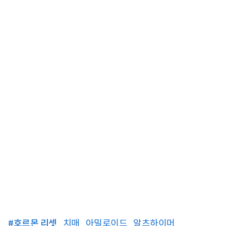
#
호르몬 리셋
치매
아밀로이드
알츠하이머