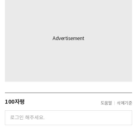
100자평
도움말
삭제기준