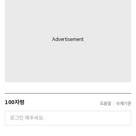
100자평
도움말
삭제기준