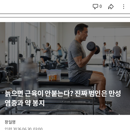
0
시리즈 전체
늙으면 근육이 안붙는다? 진짜 범인은 만성
염증과 약 봉지
장일영
입력
2026.06.30. 03:00