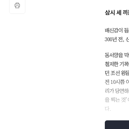
삼시 세 끼
배신감이 들게
300년 전,
동서양을 막
철저한 기록
던 조선 왕
전 10시쯤
리가 당연하
을 찍는 것
다.