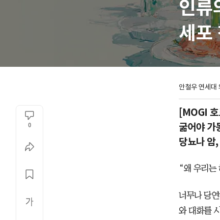
인류의
세포 
안철우 연세대 
[MOGI 
굶어야 가동
0
당뇨나 암,
“왜 우리는 
너무나 당연
와 대화를 