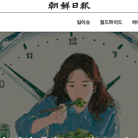
딥이슈
월드와이드
머