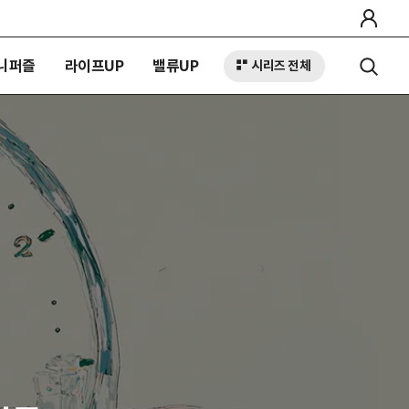
니퍼즐
라이프UP
밸류UP
시리즈 전체