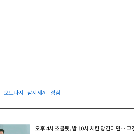
셋
오토파지
삼시세끼
점심
오후 4시 초콜릿, 밤 10시 치킨 당긴다면… 그