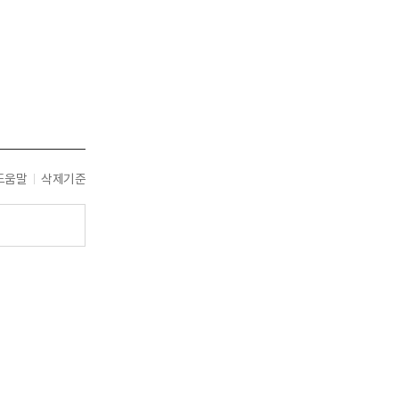
도움말
삭제기준