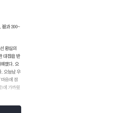
불과 200~
조선 왕실의
한 대접을 받
더해졌다. 오
. 오늘날 우
‘마음에 점
상)에 가까웠