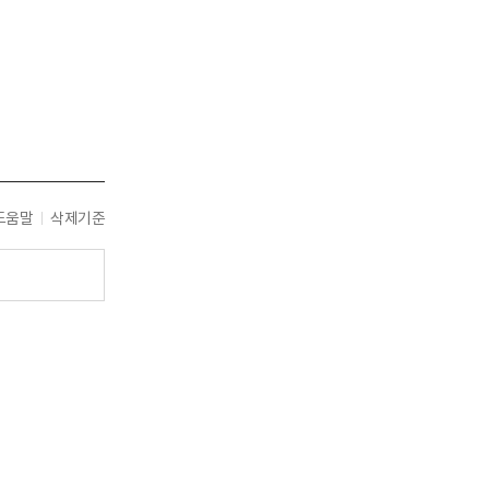
도움말
삭제기준