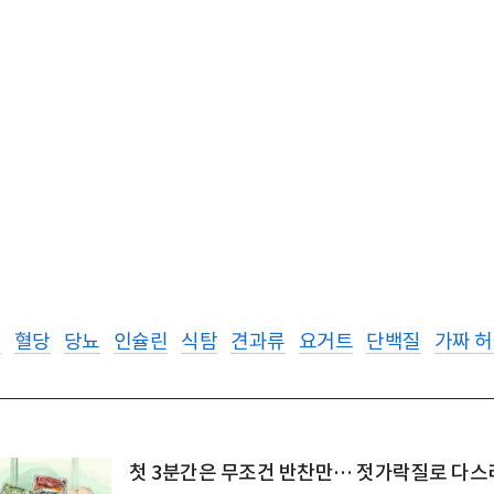
셋
혈당
당뇨
인슐린
식탐
견과류
요거트
단백질
가짜 
첫 3분간은 무조건 반찬만… 젓가락질로 다스