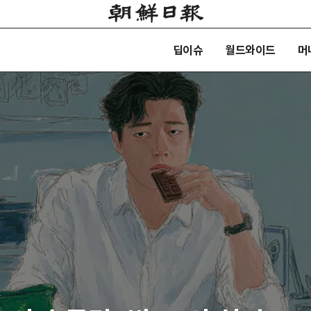
딥이슈
월드와이드
머