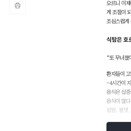
오르니 이제
게 조절이 
조심스럽게 
식탐은 호
“또 무너졌
환자들이 고
~4시간이 
음식은 십중
음식이 많다
설탕, 물엿