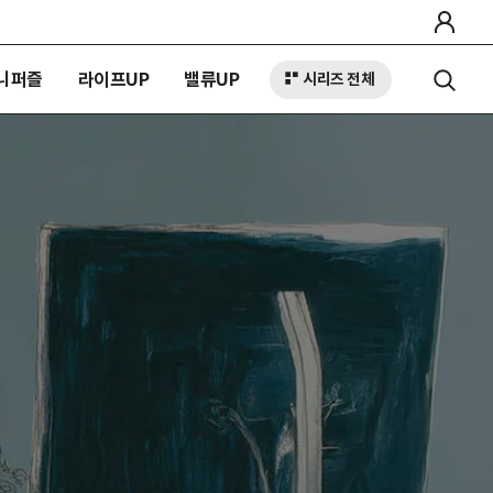
니퍼즐
라이프UP
밸류UP
시리즈 전체