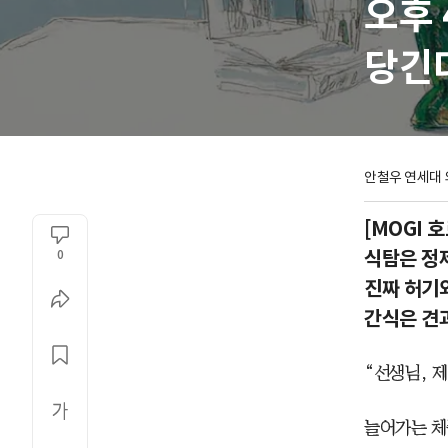
오후 
당긴다
안철우 연세대 
[MOGI 
식탐은 정제
0
진짜 허기와
간식은 견
“선생님, 
늘어가는 체