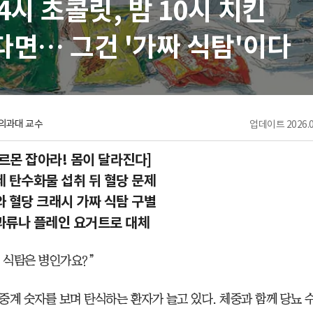
4시 초콜릿, 밤 10시 치킨
면… 그건 '가짜 식탐'이다
의과대 교수
업데이트
2026.0
호르몬 잡아라! 몸이 달라진다]
 탄수화물 섭취 뒤 혈당 문제
 혈당 크래시 가짜 식탐 구별
과류나 플레인 요거트로 대체
제 식탐은 병인가요?”
중계 숫자를 보며 탄식하는 환자가 늘고 있다. 체중과 함께 당뇨 