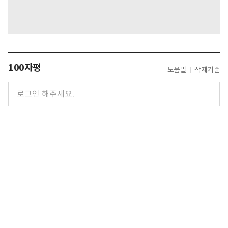
100자평
도움말
삭제기준