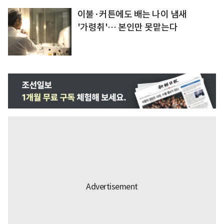
이불·커튼에도 배는 나이 냄새
'가령취'… 본인만 못맡는다