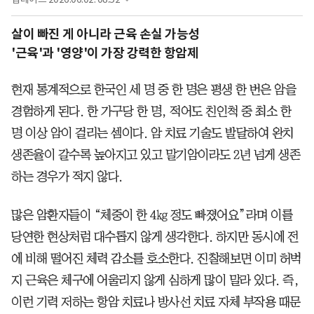
살이 빠진 게 아니라 근육 손실 가능성
'근육'과 '영양'이 가장 강력한 항암제
현재 통계적으로 한국인 세 명 중 한 명은 평생 한 번은 암을
경험하게 된다. 한 가구당 한 명, 적어도 친인척 중 최소 한
명 이상 암이 걸리는 셈이다. 암 치료 기술도 발달하여 완치
생존율이 갈수록 높아지고 있고 말기암이라도 2년 넘게 생존
하는 경우가 적지 않다.
많은 암환자들이 “체중이 한 4㎏ 정도 빠졌어요”라며 이를
당연한 현상처럼 대수롭지 않게 생각한다. 하지만 동시에 전
에 비해 떨어진 체력 감소를 호소한다. 진찰해보면 이미 허벅
지 근육은 체구에 어울리지 않게 심하게 많이 말라 있다. 즉,
이런 기력 저하는 항암 치료나 방사선 치료 자체 부작용 때문