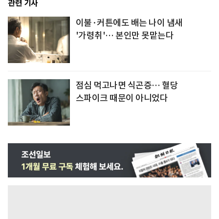
관련 기사
이불·커튼에도 배는 나이 냄새
'가령취'… 본인만 못맡는다
점심 먹고나면 식곤증… 혈당
스파이크 때문이 아니었다