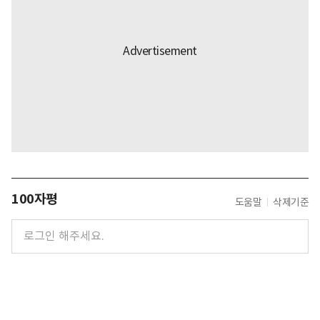
100자평
도움말
삭제기준