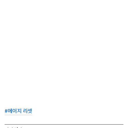
#
에이지 리셋