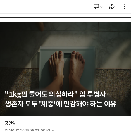
0
시리즈 전체
"1kg만 줄어도 의심하라" 암 투병자·
생존자 모두 '체중'에 민감해야 하는 이유
장일영
업데이트
2026.06.02. 08:52