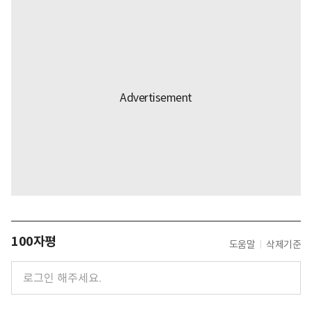
100자평
도움말
삭제기준