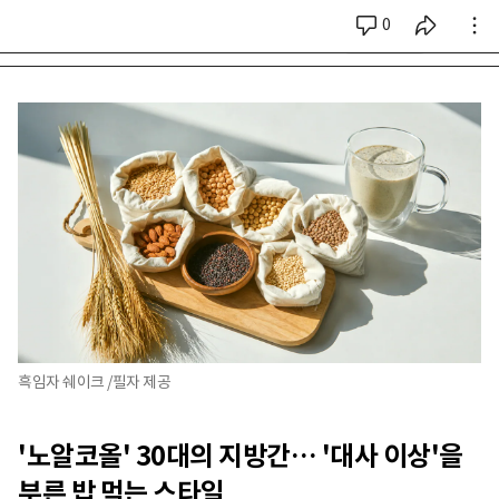
0
시리즈 전체
흑임자 쉐이크 /필자 제공
'노알코올' 30대의 지방간… '대사 이상'을
부른 밥 먹는 스타일