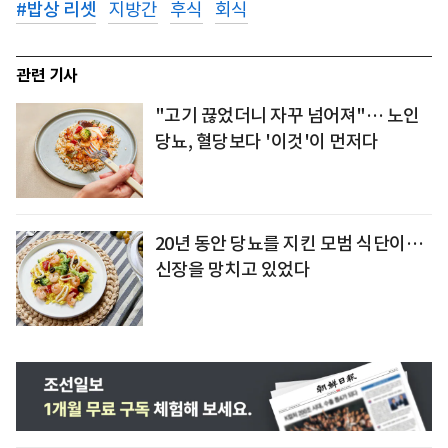
#
밥상 리셋
지방간
후식
회식
관련 기사
"고기 끊었더니 자꾸 넘어져"… 노인
당뇨, 혈당보다 '이것'이 먼저다
20년 동안 당뇨를 지킨 모범 식단이…
신장을 망치고 있었다