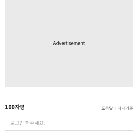
100자평
도움말
삭제기준