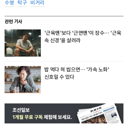
수영
탁구
비거리
관련 기사
'근육맨'보다 '근면맨'이 장수… '근육
속 신경'을 살려라
밥 먹다 혀 씹으면… '가속 노화'
신호일 수 있다