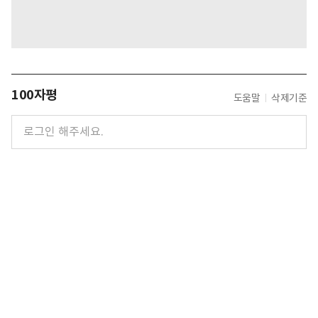
100자평
도움말
삭제기준