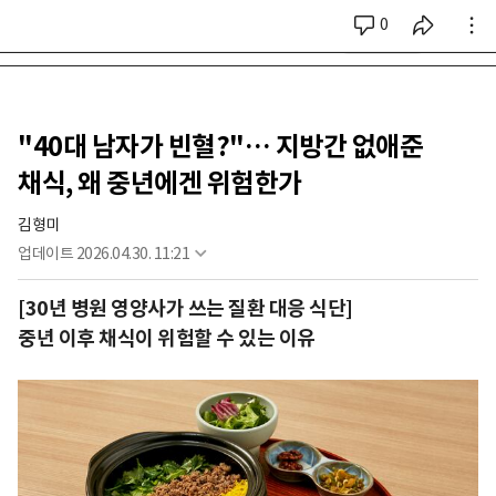
0
시리즈 전체
"40대 남자가 빈혈?"… 지방간 없애준
채식, 왜 중년에겐 위험한가
김형미
업데이트
2026.04.30. 11:21
[30년 병원 영양사가 쓰는 질환 대응 식단]
중년 이후 채식이 위험할 수 있는 이유