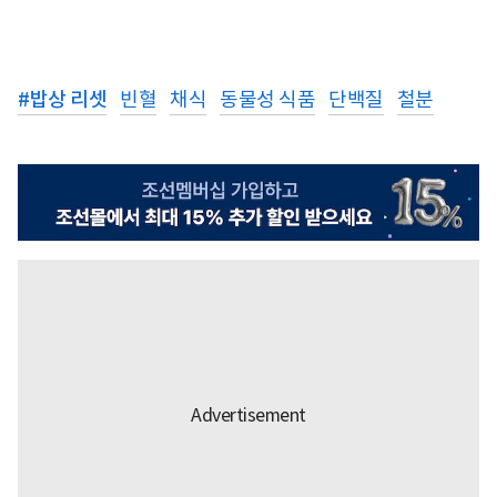
#
밥상 리셋
빈혈
채식
동물성 식품
단백질
철분