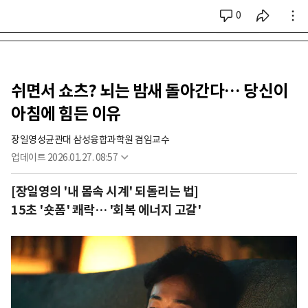
0
시리즈 전체
쉬면서 쇼츠? 뇌는 밤새 돌아간다… 당신이
아침에 힘든 이유
장일영
성균관대 삼성융합과학원 겸임교수
업데이트
2026.01.27. 08:57
[장일영의 '내 몸속 시계' 되돌리는 법]
15초 '숏폼' 쾌락… '회복 에너지 고갈'