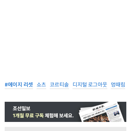
#
에이지 리셋
쇼츠
코르티솔
디지털 로그아웃
멍때림