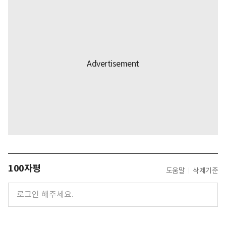
100자평
도움말
삭제기준