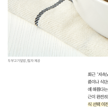
두부고기덮밥 /필자 제공
최근 ‘저속
품이나 식단
에 해롭다는
근이 완전히
식 선택 이