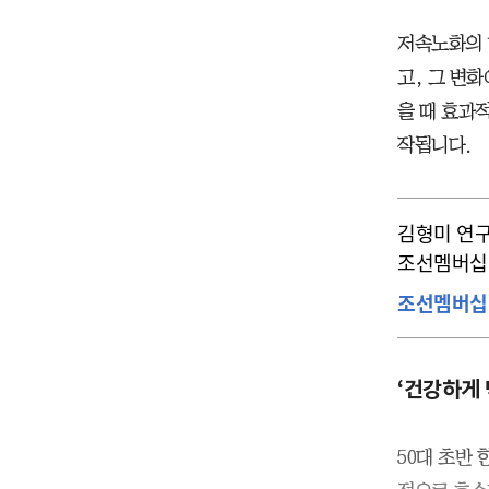
저속노화의 
고, 그 변
을 때 효과
작됩니다.
김형미 연구
조선멤버십 
조선멤버십
‘건강하게
50대 초반