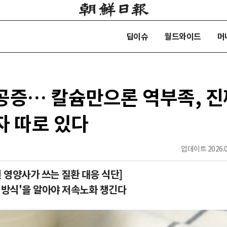
딥이슈
월드와이드
머
공증… 칼슘만으론 역부족, 진
자 따로 있다
업데이트
2026.0
원 영양사가 쓰는 질환 대응 식단]
 방식'을 알아야 저속노화 챙긴다