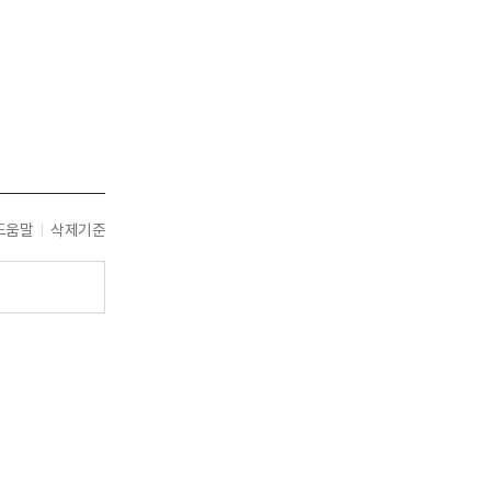
도움말
삭제기준