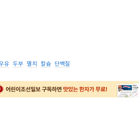
우유
두부
멸치
칼슘
단백질