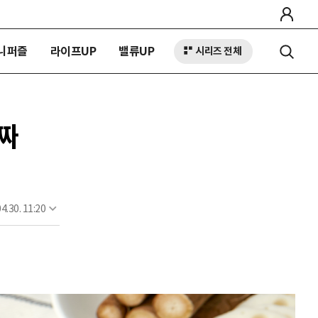
니퍼즐
라이프UP
밸류UP
시리즈 전체
짜
4.30. 11:20