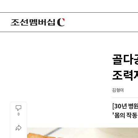
골다
조력
김형미
[30년 병
'몸의 작동
0