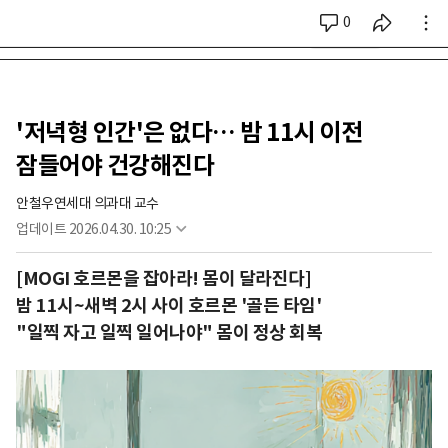
0
시리즈 전체
'저녁형 인간'은 없다… 밤 11시 이전
잠들어야 건강해진다
안철우
연세대 의과대 교수
업데이트
2026.04.30. 10:25
[MOGI 호르몬을 잡아라! 몸이 달라진다]
밤 11시~새벽 2시 사이 호르몬 '골든 타임'
"일찍 자고 일찍 일어나야" 몸이 정상 회복