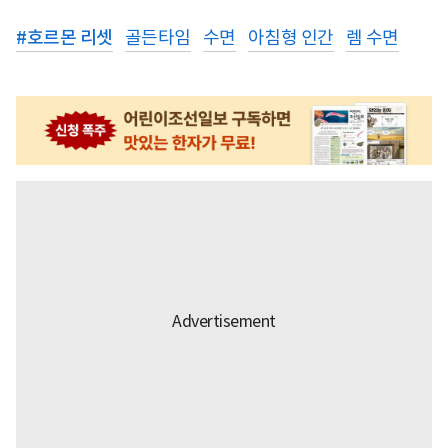
#
호르몬 리셋
골든타임
수면
아침형 인간
렘 수면