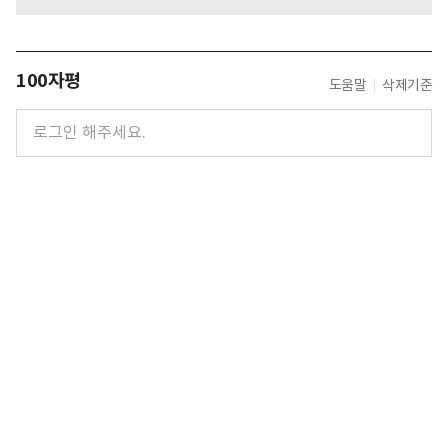
100자평
도움말
삭제기준