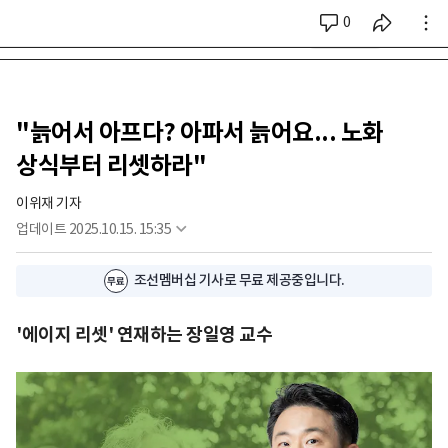
0
시리즈 전체
"늙어서 아프다? 아파서 늙어요... 노화
상식부터 리셋하라"
이위재 기자
업데이트
2025.10.15. 15:35
조선멤버십 기사로 무료 제공중입니다.
'에이지 리셋' 연재하는 장일영 교수