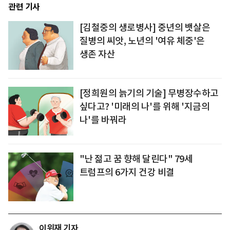
관련 기사
[김철중의 생로병사] 중년의 뱃살은
질병의 씨앗, 노년의 '여유 체중'은
생존 자산
[정희원의 늙기의 기술] 무병장수하고
싶다고? '미래의 나'를 위해 '지금의
나'를 바꿔라
"난 젊고 꿈 향해 달린다" 79세
트럼프의 6가지 건강 비결
이위재 기자