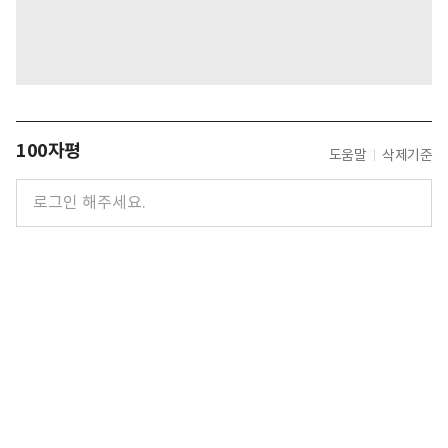
100자평
도움말
삭제기준