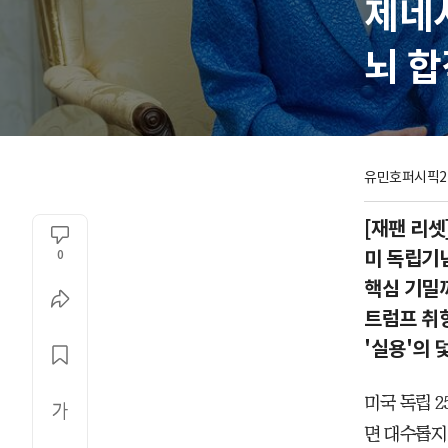
제네
뇌 합
유민호
퍼시픽2
[재팬 리셋
미 독립기
0
핵심 기밀까
트럼프 취향
'실용'의 
미국 독립 
면 대수롭지