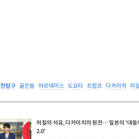
딥한탐구
골든돔
아르테미스
도요타
트럼프
다카이치
미일
처칠의 석유, 다카이치의 원전… 일본의 '대동
2.0'