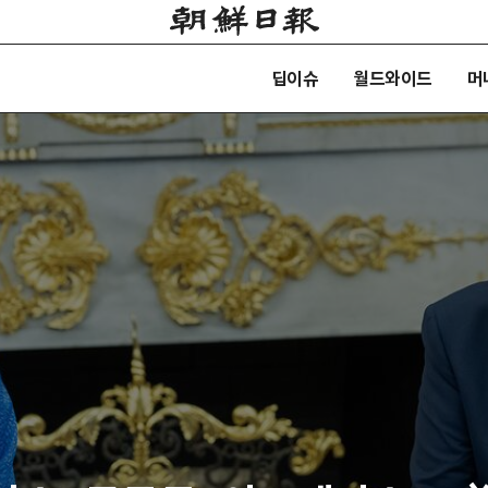
딥이슈
월드와이드
머