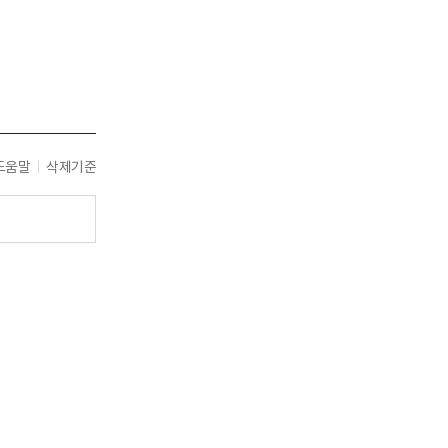
도움말
삭제기준