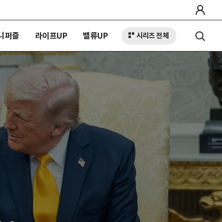
니퍼즐
라이프UP
밸류UP
시리즈 전체