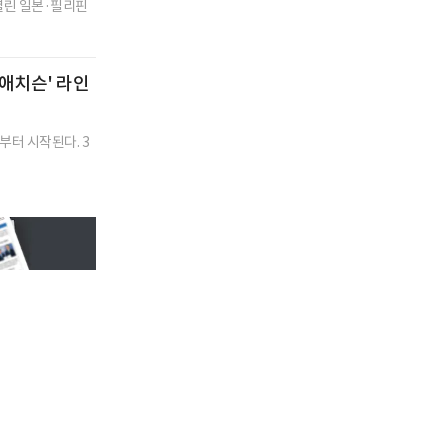
 열린 일본·필리핀
 애치슨' 라인
터 시작된다. 3