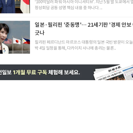
‘100억달러 파워 아시아 이니셔티브’. 지난 5월 말 도쿄에서
정상회담 공동 성명 핵심 내용 중 하나다. ...
일본·필리핀 '준동맹'… 21세기판 '경제 안보
긋나
필리핀 페르디난드 마르코스 대통령의 일본 국빈 방문이 오늘부
박 4일 일정을 통해, 다카이치 사나에 총리는 물론...