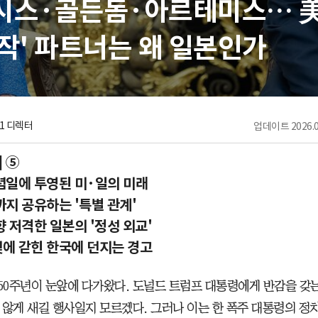
시스·골든돔·아르테미스… 美 
작' 파트너는 왜 일본인가
1 디렉터
업데이트
2026.0
] ⑤
념일에 투영된 미·일의 미래
지 공유하는 '특별 관계'
 저격한 일본의 '정성 외교'
덫에 갇힌 한국에 던지는 경고
250주년이 눈앞에 다가왔다. 도널드 트럼프 대통령에게 반감을 갖
 않게 새길 행사일지 모르겠다. 그러나 이는 한 폭주 대통령의 정