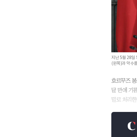
지난 5월 28
(왼쪽)과 악수를
호르무즈 봉
달 만에 기
밀로 처리한