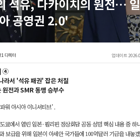
의 석유, 다카이치의 원전… 
아 공영권 2.0'
1 디렉터
업데이트
2026.0
] ④
나라서 '석유 패권' 잡은 처칠
 원전과 SMR 동맹 승부수
 파워 아시아 이니셔티브’.
말 도쿄에서 열린 일본·필리핀 정상회담 공동 성명 핵심 내용 중 하
와 보급을 위해 일본이 아세안 국가들에 100억달러 기금을 내놓