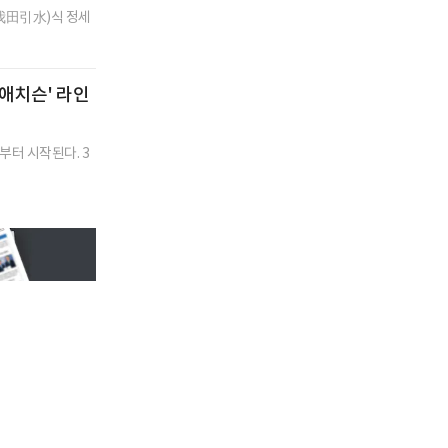
我田引水)식 정세
 애치슨' 라인
터 시작된다. 3