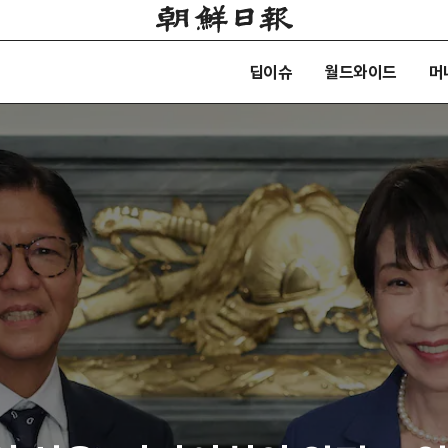
딥이슈
월드와이드
머