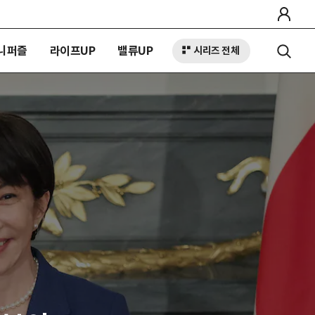
니퍼즐
라이프UP
밸류UP
시리즈 전체