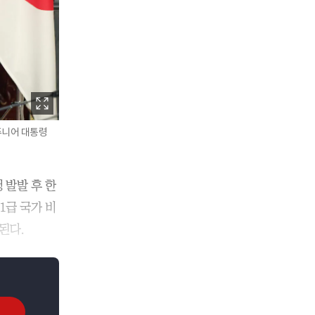
주니어 대통령
 발발 후 한
1급 국가 비
된다.