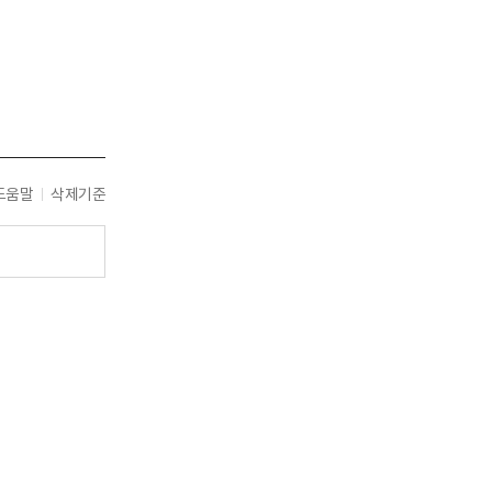
도움말
삭제기준