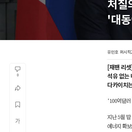
처칠
'대동
유민호  
퍼시픽2
[재팬 리셋
석유 없는 
0
다카이치는
‘100억달러
지난 5월 
에너지 확보