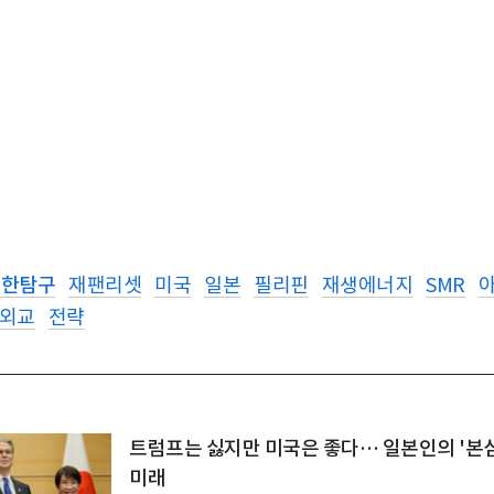
딥한탐구
재팬리셋
미국
일본
필리핀
재생에너지
SMR
외교
전략
트럼프는 싫지만 미국은 좋다… 일본인의 '본심
미래